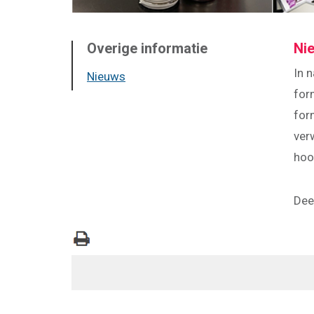
Overige informatie
Ni
In 
Nieuws
for
for
ver
hoo
Deel