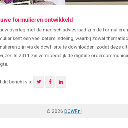
euwe formulieren ontwikkeld
nauw overleg met de medisch adviesraad zijn de formuliere
mulier kent een veel betere indeling, waarbij zowel thematis
mulieren zijn via de dcwf-site te downloaden, zodat deze alti
wijzer. In 2011 zal vermoedelijk de digitale ordercommunic
gte.
 dit bericht via:
© 2026
DCWF.nl