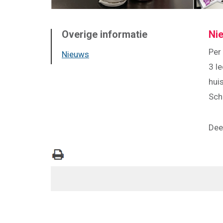
Overige informatie
Ni
Per
Nieuws
3 l
hui
Sch
Deel