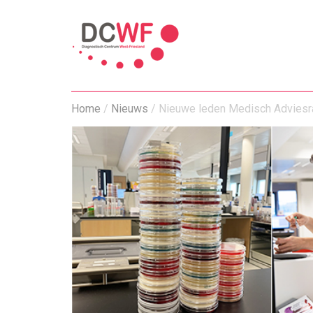
Home
/
Nieuws
/
Nieuwe leden Medisch Adviesr