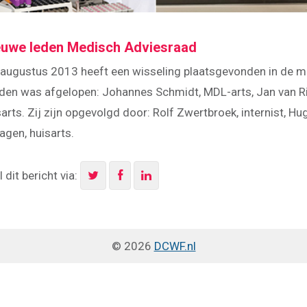
euwe leden Medisch Adviesraad
 augustus 2013 heeft een wisseling plaatsgevonden in de me
eden was afgelopen: Johannes Schmidt, MDL-arts, Jan van Rij
sarts. Zij zijn opgevolgd door: Rolf Zwertbroek, internist, H
agen, huisarts.
 dit bericht via:
© 2026
DCWF.nl